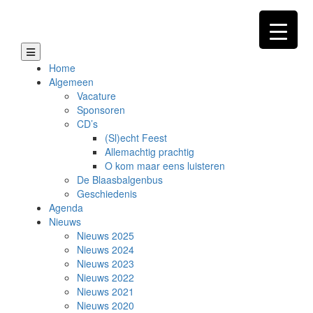
Skip
to
content
Home
Algemeen
Vacature
Sponsoren
CD’s
(Sl)echt Feest
Allemachtig prachtig
O kom maar eens luisteren
De Blaasbalgenbus
Geschiedenis
Agenda
Nieuws
Nieuws 2025
Nieuws 2024
Nieuws 2023
Nieuws 2022
Nieuws 2021
Nieuws 2020