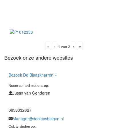
«
‹
›
»
1
van
2
Bezoek onze andere websites
Bezoek De Blaasknarren »
Neem contact met ons op:
Justin van Genderen
0653332627
Manager@deblaasbalgen.nl
Ook te vinden op: