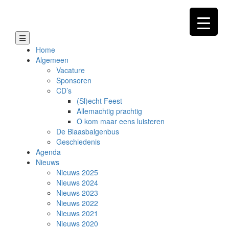
Skip
to
content
Home
Algemeen
Vacature
Sponsoren
CD’s
(Sl)echt Feest
Allemachtig prachtig
O kom maar eens luisteren
De Blaasbalgenbus
Geschiedenis
Agenda
Nieuws
Nieuws 2025
Nieuws 2024
Nieuws 2023
Nieuws 2022
Nieuws 2021
Nieuws 2020