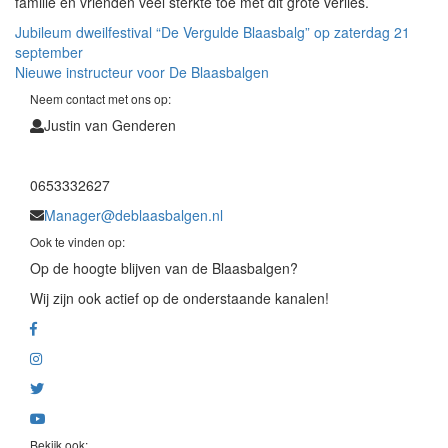
familie en vrienden veel sterkte toe met dit grote verlies.
Bericht
Jubileum dweilfestival “De Vergulde Blaasbalg” op zaterdag 21
september
navigatie
Nieuwe instructeur voor De Blaasbalgen
Neem contact met ons op:
Justin van Genderen
0653332627
Manager@deblaasbalgen.nl
Ook te vinden op:
Op de hoogte blijven van de Blaasbalgen?
Wij zijn ook actief op de onderstaande kanalen!
Bekijk ook: